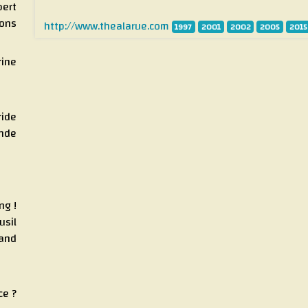
bert
tons
http://www.thealarue.com
1997
2001
2002
2005
2015
rine
ride
onde
ng !
usil
band
ce ?