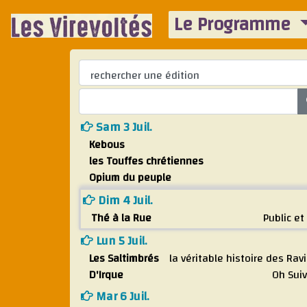
Le Programme
Sam 3 Juil.
Kebous
les Touffes chrétiennes
Opium du peuple
Dim 4 Juil.
Thé à la Rue
Public et
Lun 5 Juil.
Les Saltimbrés
la véritable histoire des Ravi
D'Irque
Oh Sui
Mar 6 Juil.