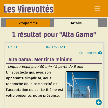
Affic
Programme
Détails
1 résultat pour "Alta Gama"
18h30
06/07/2023
Coulonces
Alta Gama
:
Mentir la minimo
cirque / espagne / 50 min / à partir de 6 ans
Un spectacle qui, avec son
apparente simplicité, nous
rapproche de la complexité de
l'acceptation de soi. Le thème est
votre présence, notre présence.
Le sujet est le corps. Le voyage
de trois corps (la femme, l’homme