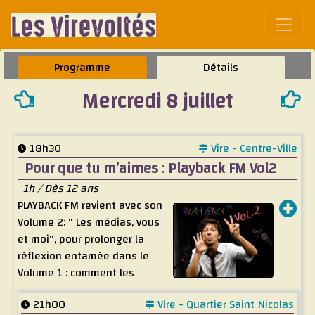
Affic
Programme
Détails
Mercredi 8 juillet
18h30
Vire - Centre-Ville
Pour que tu m’aimes
:
Playback FM Vol2
1h / Dès 12 ans
PLAYBACK FM revient avec son
Volume 2: " Les médias, vous
et moi", pour prolonger la
réflexion entamée dans le
Volume 1 : comment les
médias nous apprennent
21h00
Vire - Quartier Saint Nicolas
(trop bien) à parler? Cette fois, le projet va encore plus