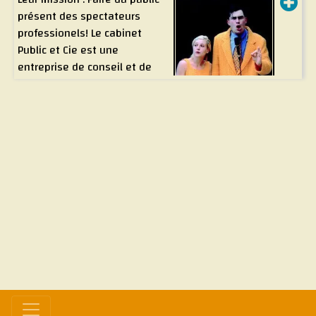
présent des spectateurs
professionels! Le cabinet
Public et Cie est une
entreprise de conseil et de
médiation dans le secteur
culturel. Le cabinet envoit
Patrick et Josiane pour
améliorer les relations entre
les Compagnies de théâtre de rue et les spectateurs.
Patrick et Josiane abordent pendant une heure de
conférence le quotidien et les tracas des spectateurs
de théâtre de rue. Ils vont vous délivrer de nombreuses
astuces pour devenir un spectateur heureux ...