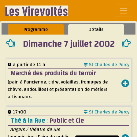
Affic
Programme
Détails
Dimanche 7 juillet 2002
à partir de 11 h
St Charles de Percy
Marché des produits du terroir
(pain à l'ancienne, cidre, volailles, fromages de
chèvre, andouilles) et présentation de métiers
artisanaux.
17h00
St Charles de Percy
Thé à la Rue
:
Public et Cie
Angers / théatre de rue
Leur mission : Faire du public