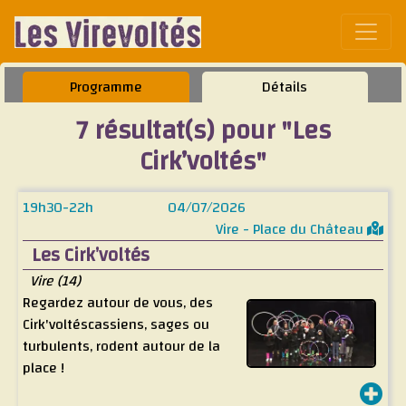
Affic
Programme
Détails
7 résultat(s) pour "Les
Cirk’voltés"
19h30-22h
04/07/2026
Vire - Place du Château
Les Cirk’voltés
Vire (14)
Regardez autour de vous, des
Cirk'voltéscassiens, sages ou
turbulents, rodent autour de la
place !