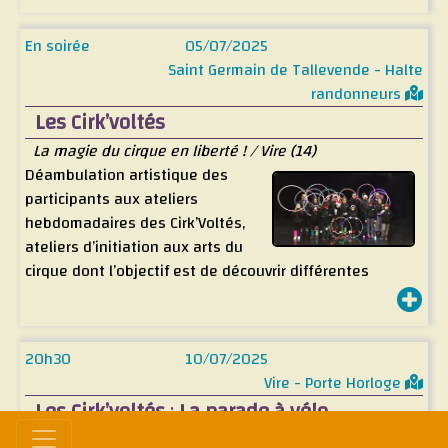
En soirée
05/07/2025
Saint Germain de Tallevende - Halte
randonneurs
Les Cirk’voltés
La magie du cirque en liberté ! / Vire (14)
Déambulation artistique des
participants aux ateliers
hebdomadaires des Cirk’Voltés,
ateliers d’initiation aux arts du
cirque dont l’objectif est de découvrir différentes
techniques de cirque par une approche partagée et
ludique.
Un moment festif où le cirque se fait art de la rue... et
20h30
10/07/2025
art de vivre !
Vire - Porte Horloge
Les Cirk’voltés
:
La parade à vélo
Vire (14)