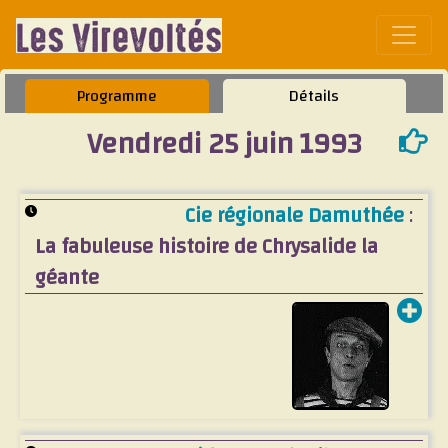
Affic
Programme
Détails
Vendredi 25 juin 1993
Cie régionale Damuthée
:
La fabuleuse histoire de Chrysalide la
géante