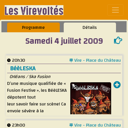
Affic
Programme
Détails
Samedi 4 juillet 2009
20h30
Vire - Place du Château
BéèLESKA
Orléans / Ska Fusion
D’une musique qualifiée de «
Fusion Festive », les BéèLESKA
dépotent tout
leur savoir faire sur scène! Ca
envoie sévère à la
cambrousse BéèLESKAlienne,
où
23h00
Vire - Place du Château