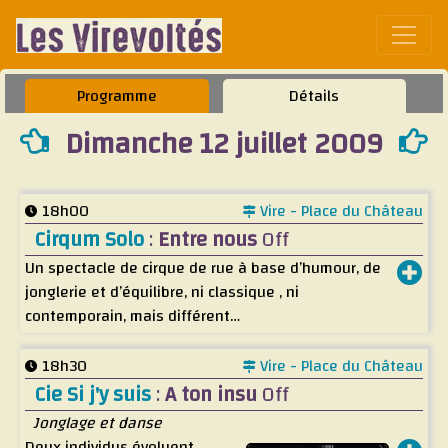
Affic
Programme
Détails
Dimanche 12 juillet 2009
18h00
Vire - Place du Château
Cirqum Solo
:
Entre nous
Off
Un spectacle de cirque de rue à base d’humour, de
jonglerie et d’équilibre, ni classique , ni
contemporain, mais différent…
18h30
Vire - Place du Château
Cie Si j'y suis
:
A ton insu
Off
Jonglage et danse
Deux individus évoluent