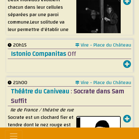
chacun dans leur cellules
séparées par une paroi
commune.Leur solitude va
leur permettre d'établir une
connexion au delà de la paroi.
Cette osmose va les projetter
20h15
Vire - Place du Château
dans un songe commun d'un
Istonio Companitas
Off
espace de liberté.
21h00
Vire - Place du Château
Théâtre du Caniveau
:
Socrate dans Sam
Suffit
Ile de France / théatre de rue
Socrate est un clochard fier et
tendre dont le nez rouge est
à la fois celui du clown et de