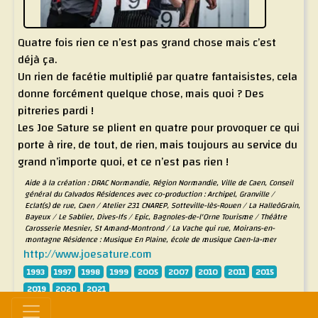
Quatre fois rien ce n’est pas grand chose mais c’est
déjà ça.
Un rien de facétie multiplié par quatre fantaisistes, cela
donne forcément quelque chose, mais quoi ? Des
pitreries pardi !
Les Joe Sature se plient en quatre pour provoquer ce qui
porte à rire, de tout, de rien, mais toujours au service du
grand n’importe quoi, et ce n’est pas rien !
Aide à la création : DRAC Normandie, Région Normandie, Ville de Caen, Conseil
général du Calvados Résidences avec co-production : Archipel, Granville /
Eclat(s) de rue, Caen / Atelier 231 CNAREP, Sotteville-lès-Rouen / La HalleôGrain,
Bayeux / Le Sablier, Dives-Ifs / Epic, Bagnoles-de-l'Orne Tourisme / Théâtre
Carosserie Mesnier, St Amand-Montrond / La Vache qui rue, Moirans-en-
montagne Résidence : Musique En Plaine, école de musique Caen-la-mer
http://www.joesature.com
1993
1997
1998
1999
2005
2007
2010
2011
2015
2019
2020
2021