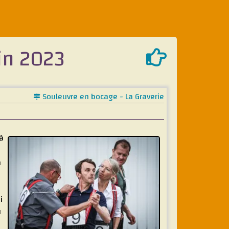
uin 2023
Souleuvre en bocage - La Graverie
à
a
i
u