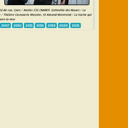
s) de rue, Caen / Atelier 231 CNAREP, Sotteville-lès-Rouen / La
me / Théâtre Carosserie Mesnier, St Amand-Montrond / La Vache qui
Caen-la-mer
2007
2010
2011
2015
2019
2020
2021