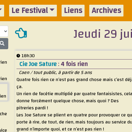
Le Festival
Liens
Archives
Jeudi 29 j
18h30
rien
Cie Joe Sature
:
4 fois rien
Caen / tout public, à partir de 5 ans
rien
Quatre fois rien ce n’est pas grand chose mais c’est déj
ça.
Un rien de facétie multiplié par quatre fantaisistes, cel
rien
donne forcément quelque chose, mais quoi ? Des
pitreries pardi !
rche
Les Joe Sature se plient en quatre pour provoquer ce qu
porte à rire, de tout, de rien, mais toujours au service d
grand n’importe quoi, et ce n’est pas rien !
vice