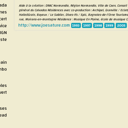
ada
Aide à la création : DRAC Normandie, Région Normandie, Ville de Caen, Conseil
général du Calvados Résidences avec co-production : Archipel, Granville / Eclat(
ines
HalleôGrain, Bayeux / Le Sablier, Dives-Ifs / Epic, Bagnoles-de-l'Orne Touris
cert
rue, Moirans-en-montagne Résidence : Musique En Plaine, école de musique 
http://www.joesature.com
vice
1993
1997
1998
1999
2005
IGN
iste
main
umbo
bles
vert
ses
dead