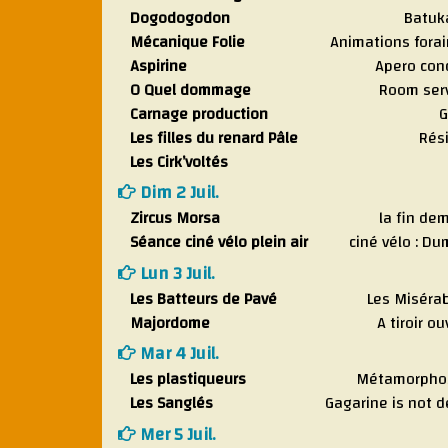
Dogodogodon
Batuk
Mécanique Folie
Animations fora
Aspirine
Apero con
O Quel dommage
Room ser
Carnage production
G
Les filles du renard Pâle
Rés
Les Cirk’voltés
Dim 2 Juil.
Zircus Morsa
la fin de
Séance ciné vélo plein air
ciné vélo : D
Lun 3 Juil.
Les Batteurs de Pavé
Les Miséra
Majordome
A tiroir ou
Mar 4 Juil.
Les plastiqueurs
Métamorpho
Les Sanglés
Gagarine is not 
Mer 5 Juil.